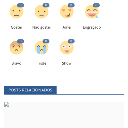
0
0
0
0
Gostei
Não gostei
Amei
Engraçado
0
0
0
Bravo
Triste
Show
POSTS RELACIONADOS