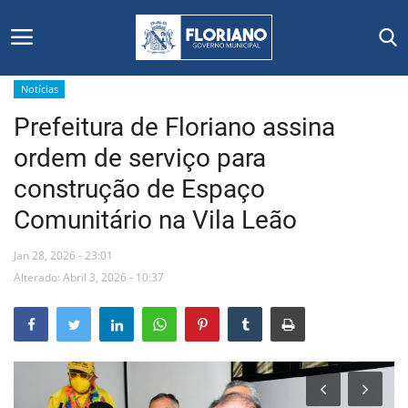
Notícias
Prefeitura de Floriano assina
Início
ordem de serviço para
Editais
construção de Espaço
Comunitário na Vila Leão
Floriano
Jan 28, 2026 - 23:01
Secretarias e Órgãos
Alterado: Abril 3, 2026 - 10:37
Mural de Licitações
Notícias
Vídeos