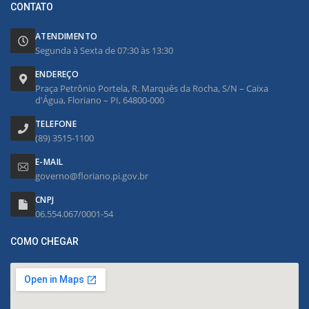
CONTATO
ATENDIMENTO
Segunda à Sexta de 07:30 às 13:30
ENDEREÇO
Praça Petrônio Portela, R. Marquês da Rocha, S/N – Caixa
d'Água, Floriano – PI, 64800-000
TELEFONE
(89) 3515-1100
E-MAIL
governo@floriano.pi.gov.br
CNPJ
06.554.067/0001-54
COMO CHEGAR