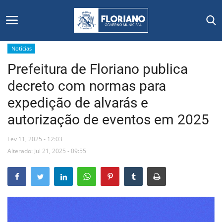
Notícias
Prefeitura de Floriano publica
Início
decreto com normas para
Editais
expedição de alvarás e
autorização de eventos em 2025
Floriano
Fev 11, 2025 - 12:03
Secretarias e Órgãos
Alterado: Jul 21, 2025 - 09:55
Mural de Licitações
Notícias
Vídeos