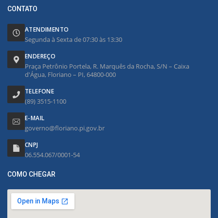
CONTATO
ATENDIMENTO
Segunda à Sexta de 07:30 às 13:30
ENDEREÇO
Praça Petrônio Portela, R. Marquês da Rocha, S/N – Caixa
d'Água, Floriano – PI, 64800-000
TELEFONE
(89) 3515-1100
E-MAIL
governo@floriano.pi.gov.br
CNPJ
06.554.067/0001-54
COMO CHEGAR