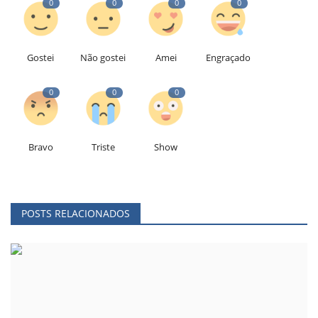
0
0
0
0
Gostei
Não gostei
Amei
Engraçado
0
0
0
Bravo
Triste
Show
POSTS RELACIONADOS