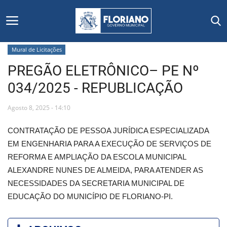
Mural de Licitações
PREGÃO ELETRÔNICO– PE Nº
Início
034/2025 - REPUBLICAÇÃO
Editais
Agosto 8, 2025 - 14:10
Floriano
CONTRATAÇÃO DE PESSOA JURÍDICA ESPECIALIZADA
EM ENGENHARIA PARA A EXECUÇÃO DE SERVIÇOS DE
Secretarias e Órgãos
REFORMA E AMPLIAÇÃO DA ESCOLA MUNICIPAL
ALEXANDRE NUNES DE ALMEIDA, PARA ATENDER AS
Mural de Licitações
NECESSIDADES DA SECRETARIA MUNICIPAL DE
EDUCAÇÃO DO MUNICÍPIO DE FLORIANO-PI.
Notícias
Vídeos