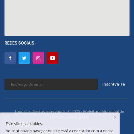
REDES SOCIAIS
Inscreva-se
Todos os direitos reservados. © 2026 - Prefeitura Municipal de
Floriano - Piauí - Brasil
Este site usa cookies.
Política de Privacidades
Mapa do Site
Ao continuar a navegar no site está a concordar com a nossa