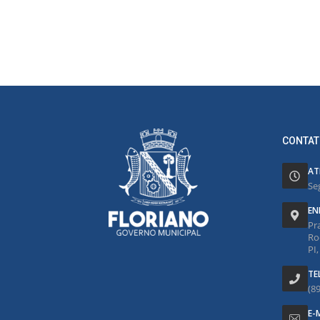
CONTAT
AT
Se
EN
Pr
Ro
PI
TE
(8
E-