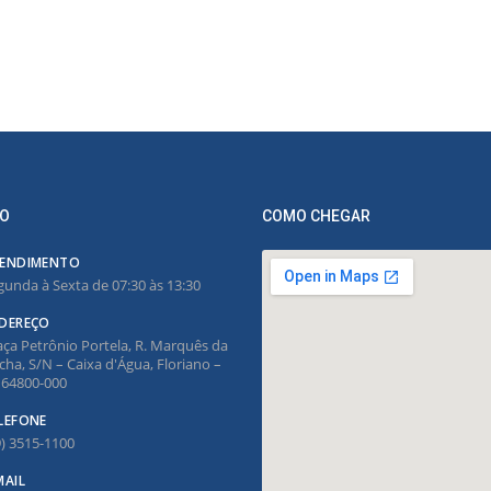
O
COMO CHEGAR
ENDIMENTO
gunda à Sexta de 07:30 às 13:30
DEREÇO
aça Petrônio Portela, R. Marquês da
cha, S/N – Caixa d'Água, Floriano –
, 64800-000
LEFONE
9) 3515-1100
MAIL