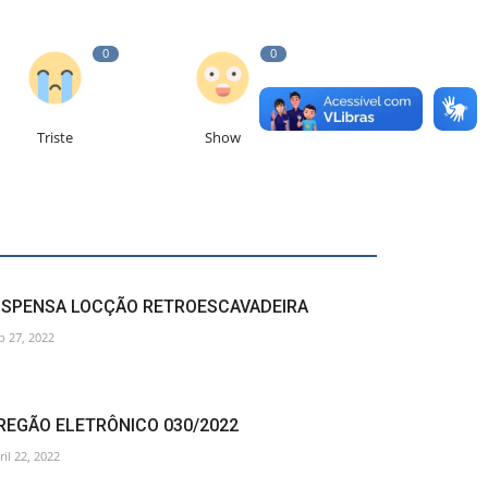
0
0
Triste
Show
ISPENSA LOCÇÃO RETROESCAVADEIRA
p 27, 2022
REGÃO ELETRÔNICO 030/2022
ril 22, 2022