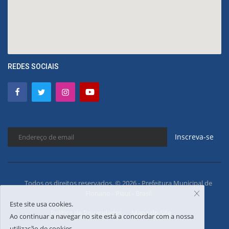
REDES SOCIAIS
Inscreva-se
Todos os direitos reservados. © 2026 - Prefeitura Municipal de
Floriano - Piauí - Brasil
Este site usa cookies.
Política de Privacidades
Mapa do Site
Ao continuar a navegar no site está a concordar com a nossa
utilização de cookies.