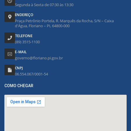
Segunda à Sexta de 07:30 às 13:30
ENDEREÇO
Praça Petrônio Portela, R. Marquês da Rocha, S/N – Caixa
d'Água, Floriano – PI, 64800-000
TELEFONE
(89) 3515-1100
E-MAIL
governo@floriano.pi.gov.br
CNPJ
06.554.067/0001-54
COMO CHEGAR