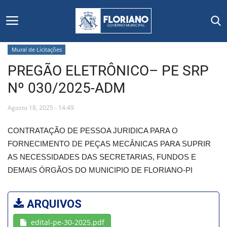
Mural de Licitações
PREGÃO ELETRÔNICO– PE SRP
Início
Nº 030/2025-ADM
Editais
Agosto 18, 2025 - 14:49
Floriano
CONTRATAÇÃO DE PESSOA JURIDICA PARA O
FORNECIMENTO DE PEÇAS MECÂNICAS PARA SUPRIR
Secretarias e Órgãos
AS NECESSIDADES DAS SECRETARIAS, FUNDOS E
DEMAIS ÓRGÃOS DO MUNICIPIO DE FLORIANO-PI
Mural de Licitações
Notícias
ARQUIVOS
edital-pe-30-2025.pdf
Vídeos