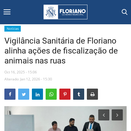
Notícias
Vigilância Sanitária de Floriano
Início
alinha ações de fiscalização de
Editais
animais nas ruas
Floriano
Oct 16, 2025 - 15:06
Alterado: Jan 12, 2026 - 15:30
Secretarias e Órgãos
Mural de Licitações
Notícias
Vídeos