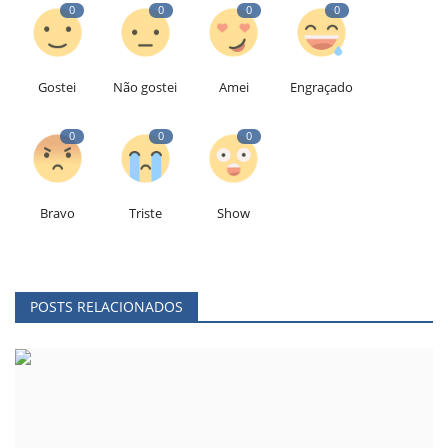
0
0
0
0
Gostei
Não gostei
Amei
Engraçado
0
0
0
Bravo
Triste
Show
POSTS RELACIONADOS