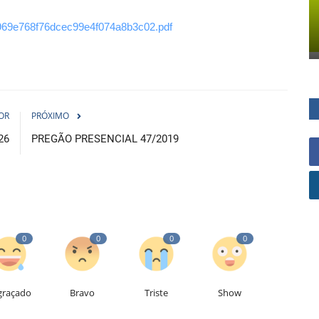
/efa969e768f76dcec99e4f074a8b3c02.pdf
OR
PRÓXIMO
26
PREGÃO PRESENCIAL 47/2019
0
0
0
0
graçado
Bravo
Triste
Show