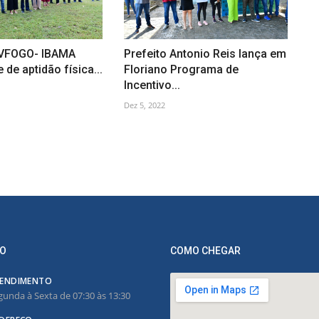
EVFOGO- IBAMA
Prefeito Antonio Reis lança em
e de aptidão física...
Floriano Programa de
Incentivo...
Dez 5, 2022
O
COMO CHEGAR
ENDIMENTO
gunda à Sexta de 07:30 às 13:30