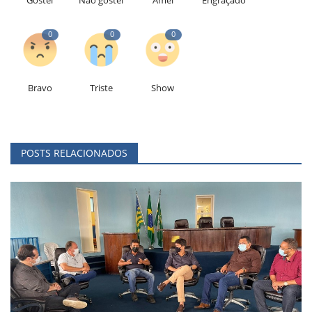
Gostei
Não gostei
Amei
Engraçado
0
0
0
Bravo
Triste
Show
POSTS RELACIONADOS