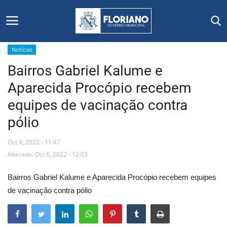
Notícias
Bairros Gabriel Kalume e
Início
Aparecida Procópio recebem
Editais
equipes de vacinação contra
pólio
Floriano
Oct 4, 2022 - 11:47
Secretarias e Órgãos
Alterado: Oct 6, 2022 - 12:03
Mural de Licitações
Bairros Gabriel Kalume e Aparecida Procópio recebem equipes
de vacinação contra pólio
Notícias
Vídeos