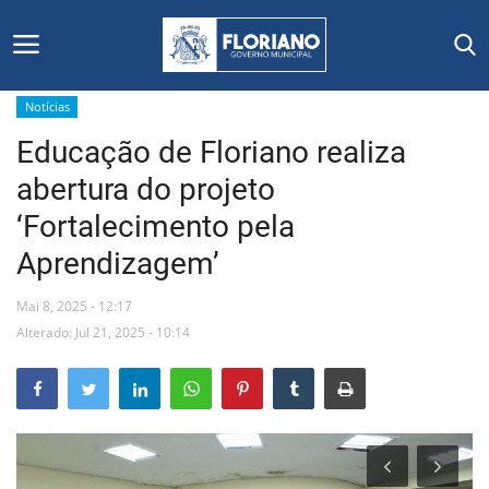
Notícias
Educação de Floriano realiza
Início
abertura do projeto
Editais
‘Fortalecimento pela
Aprendizagem’
Floriano
Mai 8, 2025 - 12:17
Secretarias e Órgãos
Alterado: Jul 21, 2025 - 10:14
Mural de Licitações
Notícias
Vídeos