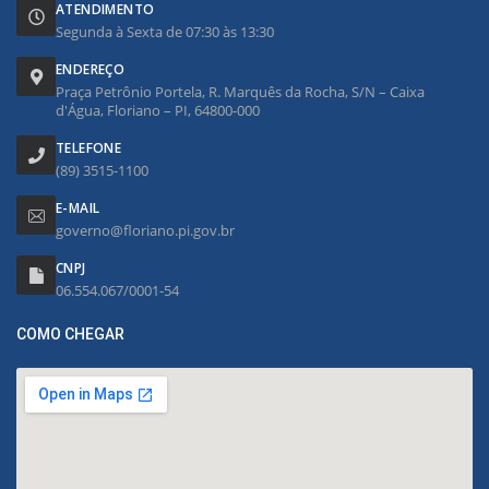
ATENDIMENTO
Segunda à Sexta de 07:30 às 13:30
ENDEREÇO
Praça Petrônio Portela, R. Marquês da Rocha, S/N – Caixa
d'Água, Floriano – PI, 64800-000
TELEFONE
(89) 3515-1100
E-MAIL
governo@floriano.pi.gov.br
CNPJ
06.554.067/0001-54
COMO CHEGAR