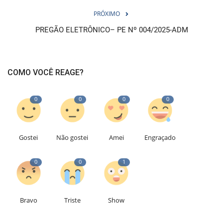
PRÓXIMO
PREGÃO ELETRÔNICO– PE Nº 004/2025-ADM
COMO VOCÊ REAGE?
0
0
0
0
Gostei
Não gostei
Amei
Engraçado
0
0
1
Bravo
Triste
Show