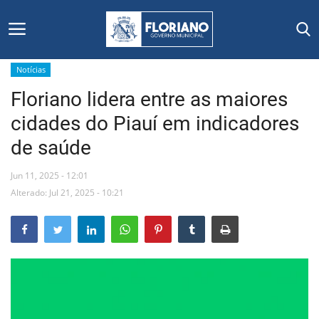
Notícias
Floriano lidera entre as maiores
Início
cidades do Piauí em indicadores
Editais
de saúde
Floriano
Jun 11, 2025 - 12:01
Alterado: Jul 21, 2025 - 10:21
Secretarias e Órgãos
Mural de Licitações
Notícias
Vídeos