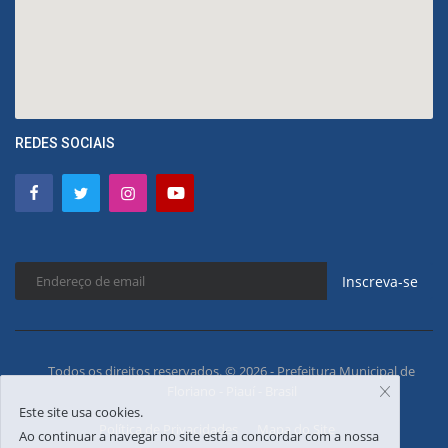
REDES SOCIAIS
Inscreva-se
Todos os direitos reservados. © 2026 - Prefeitura Municipal de
Floriano - Piauí - Brasil
Este site usa cookies.
Política de Privacidades
Mapa do Site
Ao continuar a navegar no site está a concordar com a nossa