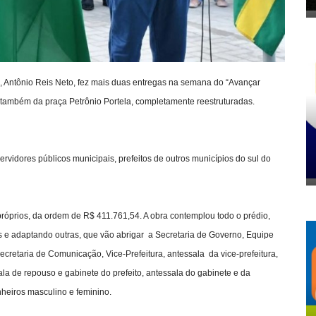
to, Antônio Reis Neto, fez mais duas entregas na semana do “Avançar
 e também da praça Petrônio Portela, completamente reestruturadas.
rvidores públicos municipais, prefeitos de outros municípios do sul do
próprios, da ordem de R$ 411.761,54. A obra contemplou todo o prédio,
s e adaptando outras, que vão abrigar a Secretaria de Governo, Equipe
ecretaria de Comunicação, Vice-Prefeitura, antessala da vice-prefeitura,
ala de repouso e gabinete do prefeito, antessala do gabinete e da
nheiros masculino e feminino.