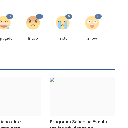
0
0
0
0
graçado
Bravo
Triste
Show
riano abre
Programa Saúde na Escola