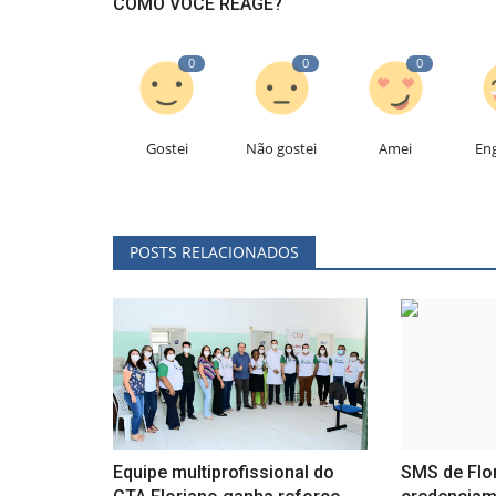
COMO VOCÊ REAGE?
0
0
0
Gostei
Não gostei
Amei
En
POSTS RELACIONADOS
Equipe multiprofissional do
SMS de Flo