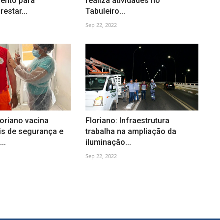
ento para
realiza atividades no
estar...
Tabuleiro...
Sep 22, 2022
oriano vacina
Floriano: Infraestrutura
is de segurança e
trabalha na ampliação da
..
iluminação...
Sep 22, 2022