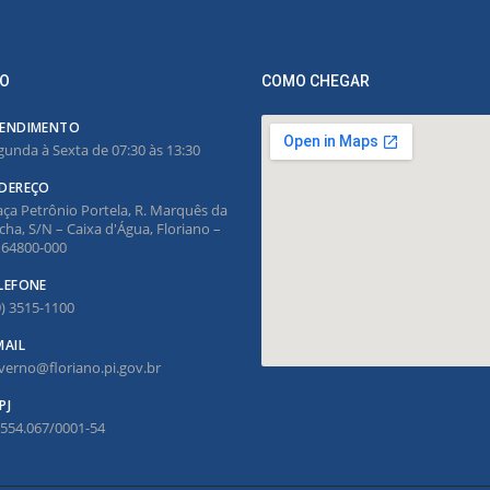
O
COMO CHEGAR
ENDIMENTO
gunda à Sexta de 07:30 às 13:30
DEREÇO
aça Petrônio Portela, R. Marquês da
cha, S/N – Caixa d'Água, Floriano –
, 64800-000
LEFONE
9) 3515-1100
MAIL
verno@floriano.pi.gov.br
PJ
.554.067/0001-54