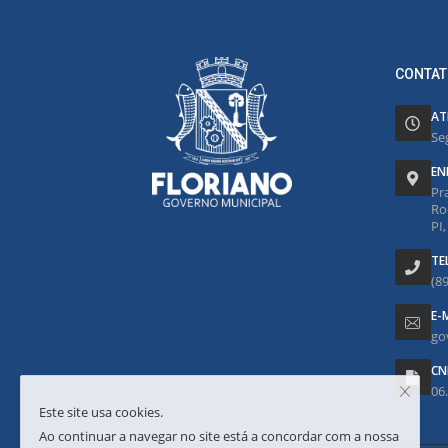
CONTAT
AT
Se
EN
Pr
Ro
PI
TE
(8
E-
go
CN
06
Este site usa cookies.
Ao continuar a navegar no site está a concordar com a nossa