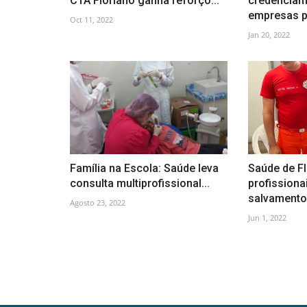
CTA Floriano ganha reforço...
credenciam
empresas pr
Oct 11, 2022
Jan 20, 2022
Família na Escola: Saúde leva
Saúde de Fl
consulta multiprofissional...
profissiona
salvamento.
Agosto 23, 2022
Jun 1, 2022