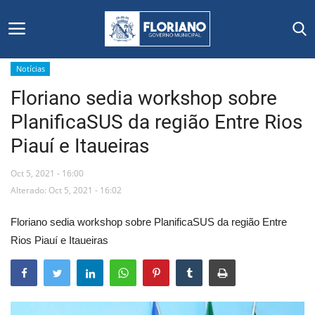
Notícias
Floriano sedia workshop sobre
Início
PlanificaSUS da região Entre Rios
Editais
Piauí e Itaueiras
Floriano
Oct 5, 2021 - 16:00
Alterado: Oct 5, 2021 - 16:02
Secretarias e Órgãos
Floriano sedia workshop sobre PlanificaSUS da região Entre
Mural de Licitações
Rios Piauí e Itaueiras
Notícias
Vídeos