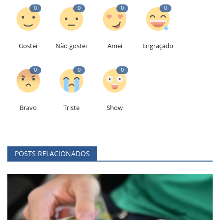
0
0
0
0
Gostei
Não gostei
Amei
Engraçado
0
0
0
Bravo
Triste
Show
POSTS RELACIONADOS