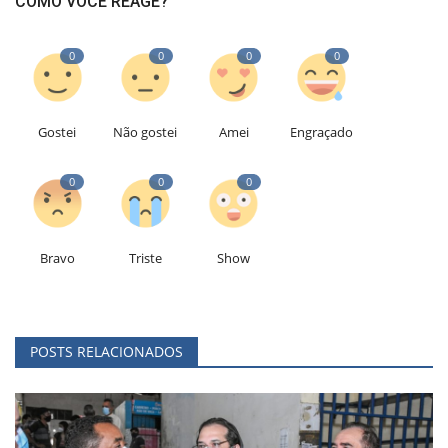
COMO VOCÊ REAGE?
0
0
0
0
Gostei
Não gostei
Amei
Engraçado
0
0
0
Bravo
Triste
Show
POSTS RELACIONADOS