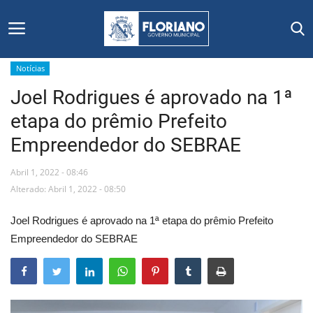
Notícias
Joel Rodrigues é aprovado na 1ª
Início
etapa do prêmio Prefeito
Editais
Empreendedor do SEBRAE
Floriano
Abril 1, 2022 - 08:46
Alterado: Abril 1, 2022 - 08:50
Secretarias e Órgãos
Joel Rodrigues é aprovado na 1ª etapa do prêmio Prefeito
Mural de Licitações
Empreendedor do SEBRAE
Notícias
Vídeos