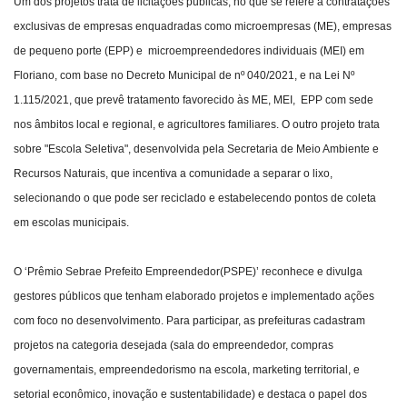
Um dos projetos trata de licitações públicas, no que se refere a contratações
exclusivas de empresas enquadradas como microempresas (ME), empresas
de pequeno porte (EPP) e microempreendedores individuais (MEI) em
Floriano, com base no Decreto Municipal de nº 040/2021, e na Lei Nº
1.115/2021, que prevê tratamento favorecido às ME, MEI, EPP com sede
nos âmbitos local e regional, e agricultores familiares. O outro projeto trata
sobre "Escola Seletiva", desenvolvida pela Secretaria de Meio Ambiente e
Recursos Naturais, que incentiva a comunidade a separar o lixo,
selecionando o que pode ser reciclado e estabelecendo pontos de coleta
em escolas municipais.
O ‘Prêmio Sebrae Prefeito Empreendedor(PSPE)’ reconhece e divulga
gestores públicos que tenham elaborado projetos e implementado ações
com foco no desenvolvimento. Para participar, as prefeituras cadastram
projetos na categoria desejada (sala do empreendedor, compras
governamentais, empreendedorismo na escola, marketing territorial, e
setorial econômico, inovação e sustentabilidade) e destaca o papel dos