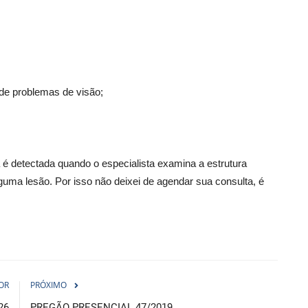
 de problemas de visão;
 é detectada quando o especialista examina a estrutura
 alguma lesão. Por isso não deixei de agendar sua consulta, é
OR
PRÓXIMO
26
PREGÃO PRESENCIAL 47/2019