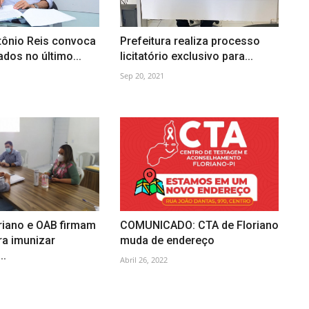
tônio Reis convoca
Prefeitura realiza processo
dos no último...
licitatório exclusivo para...
Sep 20, 2021
riano e OAB firmam
COMUNICADO: CTA de Floriano
ra imunizar
muda de endereço
..
Abril 26, 2022