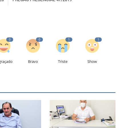
0
0
1
1
graçado
Bravo
Triste
Show