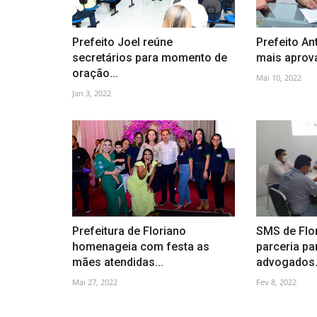
Prefeito Joel reúne
Prefeito An
secretários para momento de
mais aprova
oração...
Mai 10, 2022
Jan 3, 2022
Prefeitura de Floriano
SMS de Flo
homenageia com festa as
parceria pa
mães atendidas...
advogados.
Mai 27, 2022
Fev 8, 2022