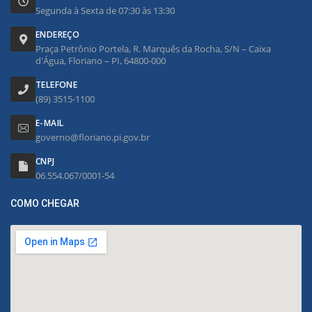
Segunda à Sexta de 07:30 às 13:30
ENDEREÇO
Praça Petrônio Portela, R. Marquês da Rocha, S/N – Caixa
d'Água, Floriano – PI, 64800-000
TELEFONE
(89) 3515-1100
E-MAIL
governo@floriano.pi.gov.br
CNPJ
06.554.067/0001-54
COMO CHEGAR