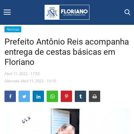
Notícias
Prefeito Antônio Reis acompanha
Início
entrega de cestas básicas em
Editais
Floriano
Floriano
Abril 11, 2022 - 17:55
Alterado: Abril 11, 2022 - 19:10
Secretarias e Órgãos
Mural de Licitações
Notícias
Vídeos