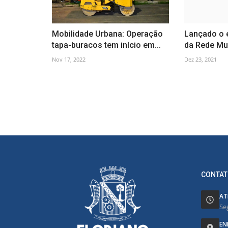
Mobilidade Urbana: Operação
Lançado o e
tapa-buracos tem início em...
da Rede Mun
Nov 17, 2022
Dez 23, 2021
CONTAT
AT
Se
EN