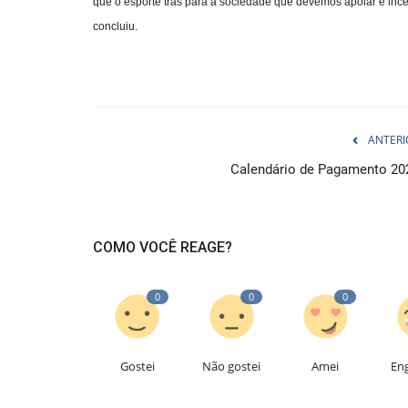
que o esporte trás para a sociedade que devemos apoiar e ince
concluiu.
ANTERI
Calendário de Pagamento 20
COMO VOCÊ REAGE?
0
0
0
Gostei
Não gostei
Amei
En