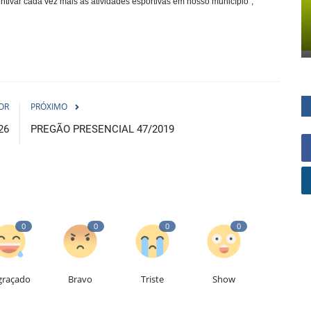
ntivar cada vez mais as atividades esportivas em nosso município”,
OR
PRÓXIMO
26
PREGÃO PRESENCIAL 47/2019
0
0
0
0
graçado
Bravo
Triste
Show