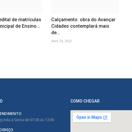
dital de matrículas
Calçamento: obra do Avançar
icipal de Ensino...
Cidades contemplará mais
de...
Abril 24, 2023
O
COMO CHEGAR
ENDIMENTO
gunda à Sexta de 07:30 às 13:30
DEREÇO