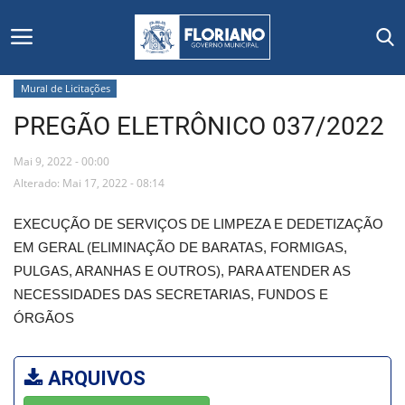
Mural de Licitações
PREGÃO ELETRÔNICO 037/2022
Início
Mai 9, 2022 - 00:00
Editais
Alterado: Mai 17, 2022 - 08:14
Floriano
EXECUÇÃO DE SERVIÇOS DE LIMPEZA E DEDETIZAÇÃO
EM GERAL (ELIMINAÇÃO DE BARATAS, FORMIGAS,
Secretarias e Órgãos
PULGAS, ARANHAS E OUTROS), PARA ATENDER AS
NECESSIDADES DAS SECRETARIAS, FUNDOS E
Mural de Licitações
ÓRGÃOS
Notícias
ARQUIVOS
Vídeos