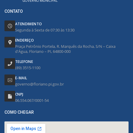
CONTATO
ATENDIMENTO
Segunda à Sexta de 07:30 às 13:30
ENDEREÇO
Praça Petrônio Portela, R. Marquês da Rocha, S/N – Caixa
d'Água, Floriano – PI, 64800-000
TELEFONE
(89) 3515-1100
E-MAIL
governo@floriano.pi.gov.br
CNPJ
06.554.067/0001-54
COMO CHEGAR