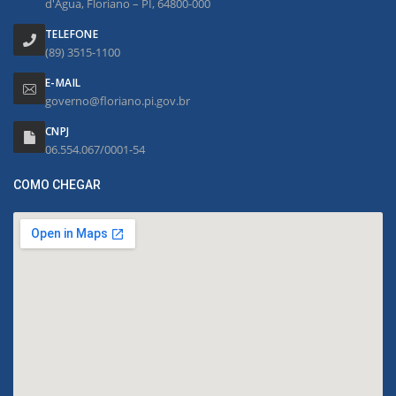
d'Água, Floriano – PI, 64800-000
TELEFONE
(89) 3515-1100
E-MAIL
governo@floriano.pi.gov.br
CNPJ
06.554.067/0001-54
COMO CHEGAR