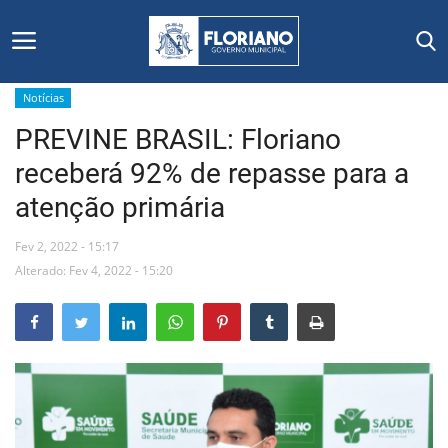
Notícias
PREVINE BRASIL: Floriano
Início
receberá 92% de repasse para a
Editais
atenção primária
Floriano
Fev 2, 2022 - 15:17
Alterado: Fev 4, 2022 - 15:20
Secretarias e Órgãos
Mural de Licitações
Notícias
Vídeos