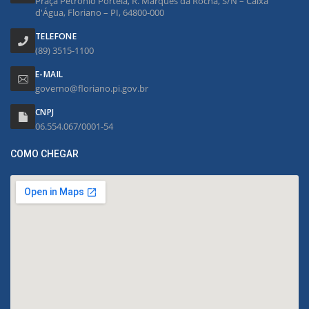
Praça Petrônio Portela, R. Marquês da Rocha, S/N – Caixa
d'Água, Floriano – PI, 64800-000
TELEFONE
(89) 3515-1100
E-MAIL
governo@floriano.pi.gov.br
CNPJ
06.554.067/0001-54
COMO CHEGAR