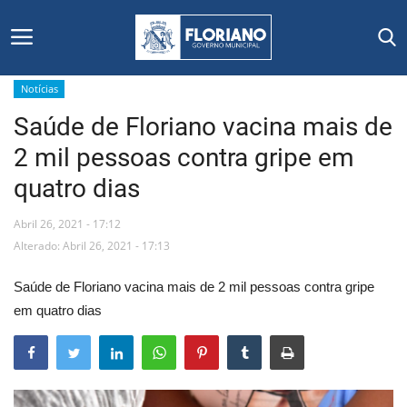
Notícias
Saúde de Floriano vacina mais de
Início
2 mil pessoas contra gripe em
Editais
quatro dias
Floriano
Abril 26, 2021 - 17:12
Alterado: Abril 26, 2021 - 17:13
Secretarias e Órgãos
Saúde de Floriano vacina mais de 2 mil pessoas contra gripe
Mural de Licitações
em quatro dias
Notícias
Vídeos