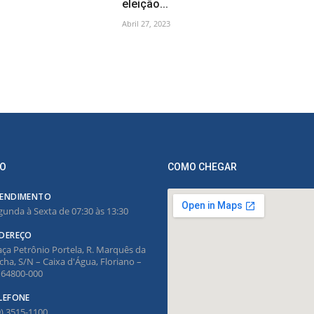
eleição...
Abril 27, 2023
O
COMO CHEGAR
ENDIMENTO
gunda à Sexta de 07:30 às 13:30
DEREÇO
aça Petrônio Portela, R. Marquês da
cha, S/N – Caixa d'Água, Floriano –
, 64800-000
LEFONE
9) 3515-1100