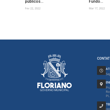
públicos...
Fundo...
Fev 22, 2022
Mar 17, 2022
CONTAT
AT
Se
EN
Pr
Ro
PI
TE
(8