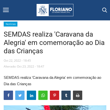
Notícias
SEMDAS realiza 'Caravana da
Início
Alegria' em comemoração ao Dia
Editais
das Crianças
Floriano
Oct 22, 2022 - 18:45
Alterado: Oct 23, 2022 - 18:47
Secretarias e Órgãos
SEMDAS realiza 'Caravana da Alegria' em comemoração ao
Mural de Licitações
Dia das Crianças
Notícias
Vídeos