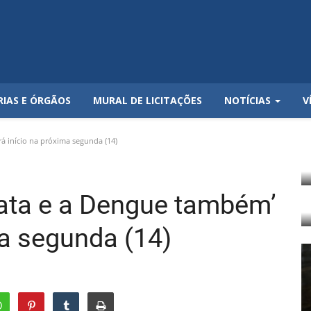
RIAS E ÓRGÃOS
MURAL DE LICITAÇÕES
NOTÍCIAS
V
 início na próxima segunda (14)
ta e a Dengue também’
ma segunda (14)