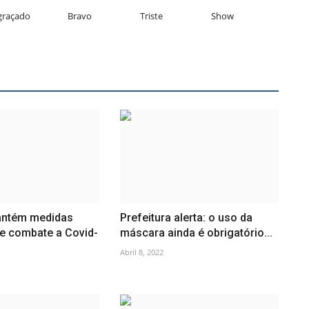
graçado
Bravo
Triste
Show
antém medidas
Prefeitura alerta: o uso da
de combate a Covid-
máscara ainda é obrigatório...
Abril 8, 2022