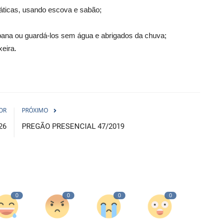
áticas, usando escova e sabão;
rbana ou guardá-los sem água e abrigados da chuva;
xeira.
OR
PRÓXIMO
26
PREGÃO PRESENCIAL 47/2019
0
0
0
0