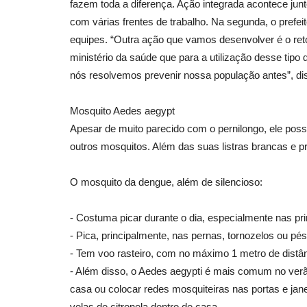
fazem toda a diferença. Ação integrada acontece jun
com várias frentes de trabalho. Na segunda, o prefei
equipes. “Outra ação que vamos desenvolver é o r
ministério da saúde que para a utilização desse tip
nós resolvemos prevenir nossa população antes”, di
Mosquito Aedes aegypt
Apesar de muito parecido com o pernilongo, ele poss
outros mosquitos. Além das suas listras brancas e pr
O mosquito da dengue, além de silencioso:
- Costuma picar durante o dia, especialmente nas pr
- Pica, principalmente, nas pernas, tornozelos ou pé
- Tem voo rasteiro, com no máximo 1 metro de distân
- Além disso, o Aedes aegypti é mais comum no verão
casa ou colocar redes mosquiteiras nas portas e jan
velas de citronela dentro de casa.