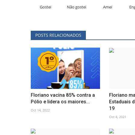
Gostei
Não gostei
Amei
En
POSTS RELACIONADOS
Floriano vacina 85% contra a
Floriano m
Pólio e lidera os maiores...
Estaduais 
19
Oct 14, 2022
Oct 4, 2021