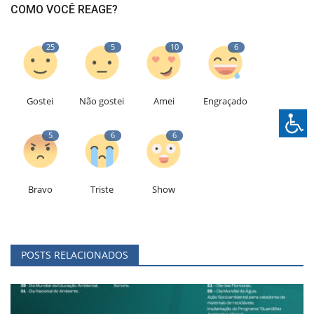
COMO VOCÊ REAGE?
25
5
10
6
Gostei
Não gostei
Amei
Engraçado
5
6
6
Bravo
Triste
Show
POSTS RELACIONADOS