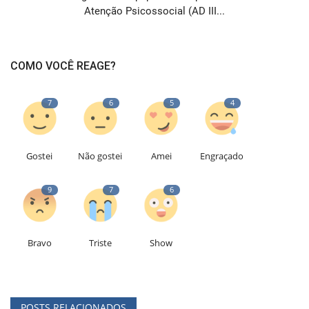
Atenção Psicossocial (AD III...
COMO VOCÊ REAGE?
7
6
5
4
Gostei
Não gostei
Amei
Engraçado
9
7
6
Bravo
Triste
Show
POSTS RELACIONADOS