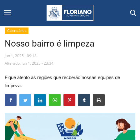
Calendários
Nosso bairro é limpeza
Início
Jun 1, 2025 - 09:18
Editais
Alterado: Jun 1, 2025 - 23:34
Floriano
Fique atento as regiões que recberão nossas equipes de
limpeza.
Secretarias e Órgãos
Mural de Licitações
Notícias
Vídeos