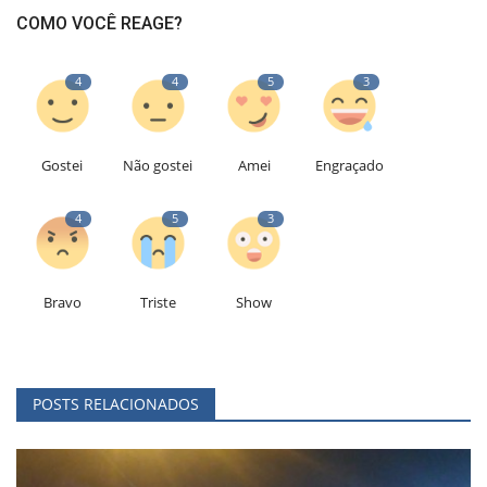
COMO VOCÊ REAGE?
4
4
5
3
Gostei
Não gostei
Amei
Engraçado
4
5
3
Bravo
Triste
Show
POSTS RELACIONADOS