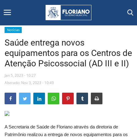
Notícias
Saúde entrega novos
Início
equipamentos para os Centros de
Editais
Atenção Psicossocial (AD III e II)
Floriano
Jan 5, 2023 - 10:27
Alterado: Nov 3, 2023 - 10:49
Secretarias e Órgãos
Mural de Licitações
Notícias
A Secretaria de Saúde de Floriano através da diretoria de
Patrimônio realizou a entrega de novos equipamentos para os
Vídeos