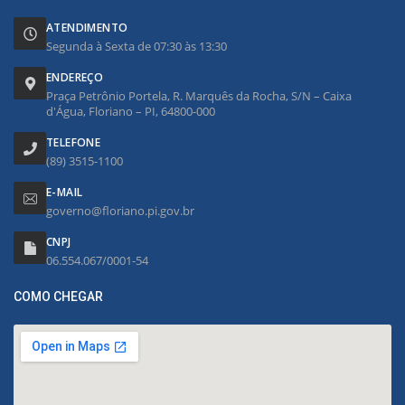
ATENDIMENTO
Segunda à Sexta de 07:30 às 13:30
ENDEREÇO
Praça Petrônio Portela, R. Marquês da Rocha, S/N – Caixa
d'Água, Floriano – PI, 64800-000
TELEFONE
(89) 3515-1100
E-MAIL
governo@floriano.pi.gov.br
CNPJ
06.554.067/0001-54
COMO CHEGAR