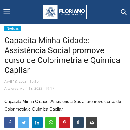
Notícias
Capacita Minha Cidade:
Início
Assistência Social promove
Editais
curso de Colorimetria e Química
Capilar
Floriano
Abril 18, 2023 - 19:10
Secretarias e Órgãos
Alterado: Abril 18, 2023 - 19:17
Mural de Licitações
Capacita Minha Cidade: Assistência Social promove curso de
Colorimetria e Química Capilar
Notícias
Vídeos