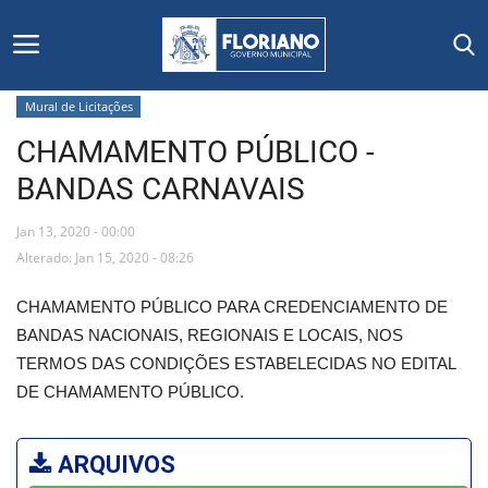
Mural de Licitações
CHAMAMENTO PÚBLICO -
Início
BANDAS CARNAVAIS
Editais
Jan 13, 2020 - 00:00
Floriano
Alterado: Jan 15, 2020 - 08:26
CHAMAMENTO PÚBLICO PARA CREDENCIAMENTO DE
Secretarias e Órgãos
BANDAS NACIONAIS, REGIONAIS E LOCAIS, NOS
TERMOS DAS CONDIÇÕES ESTABELECIDAS NO EDITAL
Mural de Licitações
DE CHAMAMENTO PÚBLICO.
Notícias
ARQUIVOS
Vídeos