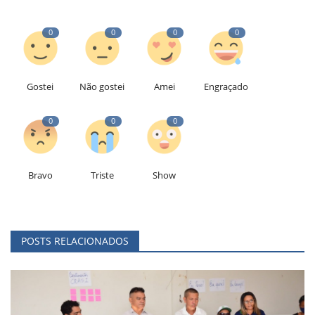
0
0
0
0
Gostei
Não gostei
Amei
Engraçado
0
0
0
Bravo
Triste
Show
POSTS RELACIONADOS