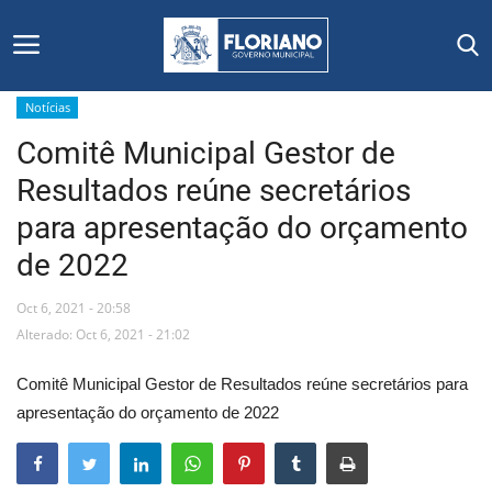
Notícias
Comitê Municipal Gestor de
Início
Resultados reúne secretários
Editais
para apresentação do orçamento
de 2022
Floriano
Oct 6, 2021 - 20:58
Secretarias e Órgãos
Alterado: Oct 6, 2021 - 21:02
Mural de Licitações
Comitê Municipal Gestor de Resultados reúne secretários para
apresentação do orçamento de 2022
Notícias
Vídeos