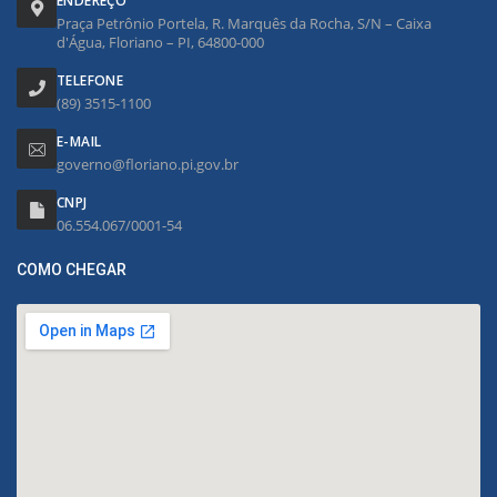
ENDEREÇO
Praça Petrônio Portela, R. Marquês da Rocha, S/N – Caixa
d'Água, Floriano – PI, 64800-000
TELEFONE
(89) 3515-1100
E-MAIL
governo@floriano.pi.gov.br
CNPJ
06.554.067/0001-54
COMO CHEGAR