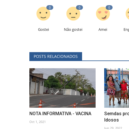
0
0
0
Gostei
Não gostei
Amei
En
POSTS RELACIONADOS
NOTA INFORMATIVA - VACINA
Semdas pro
Idosos
Oct 1, 2021
Jun 29, 2022