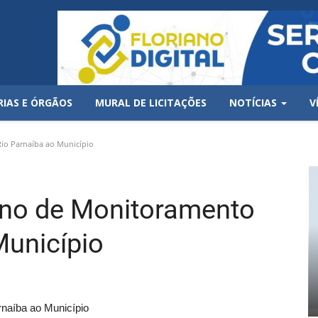
RIAS E ÓRGÃOS
MURAL DE LICITAÇÕES
NOTÍCIAS
V
o Parnaíba ao Município
no de Monitoramento
Município
naíba ao Município