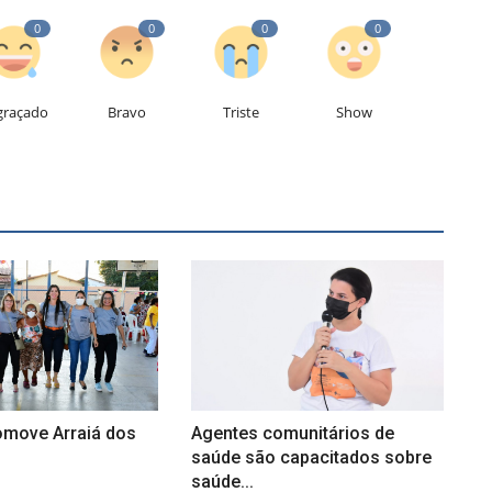
0
0
0
0
graçado
Bravo
Triste
Show
move Arraiá dos
Agentes comunitários de
saúde são capacitados sobre
saúde...