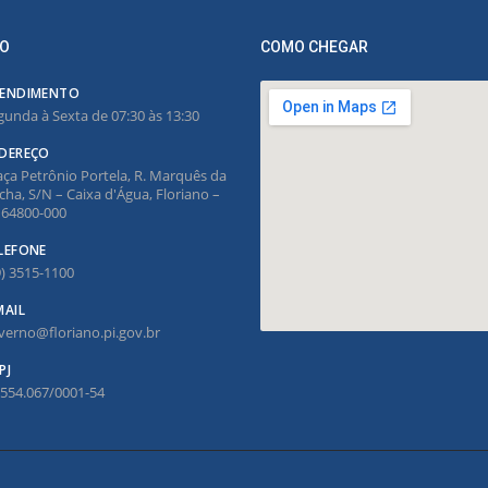
O
COMO CHEGAR
ENDIMENTO
gunda à Sexta de 07:30 às 13:30
DEREÇO
aça Petrônio Portela, R. Marquês da
cha, S/N – Caixa d'Água, Floriano –
, 64800-000
LEFONE
9) 3515-1100
MAIL
verno@floriano.pi.gov.br
PJ
.554.067/0001-54