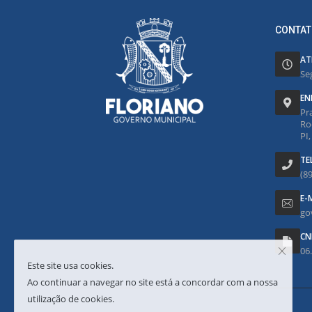
CONTAT
AT
Se
EN
Pr
Ro
PI
TE
(8
E-
go
CN
06
Este site usa cookies.
Ao continuar a navegar no site está a concordar com a nossa
utilização de cookies.