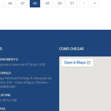
›
»
46
47
48
49
50
51
O
COMO CHEGAR
ENDIMENTO
gunda à Sexta de 07:30 às 13:30
DEREÇO
aça Petrônio Portela, R. Marquês da
cha, S/N – Caixa d'Água, Floriano –
, 64800-000
LEFONE
9) 3515-1100
MAIL