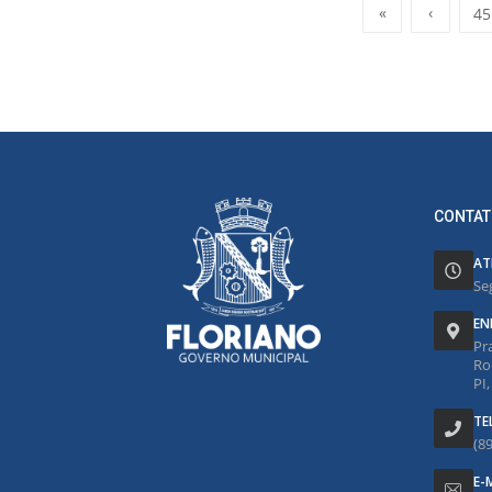
«
‹
45
CONTAT
AT
Se
EN
Pr
Ro
PI
TE
(8
E-