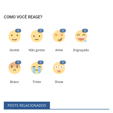
COMO VOCÊ REAGE?
0
0
0
0
Gostei
Não gostei
Amei
Engraçado
0
0
0
Bravo
Triste
Show
POSTS RELACIONADOS