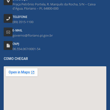
Praça Petrônio Portela, R. Marquês da Rocha, S/N – Caixa
d'Água, Floriano – PI, 64800-000
TELEFONE
(89) 3515-1100
E-MAIL
governo@floriano.pi.gov.br
CNPJ
06.554.067/0001-54
COMO CHEGAR