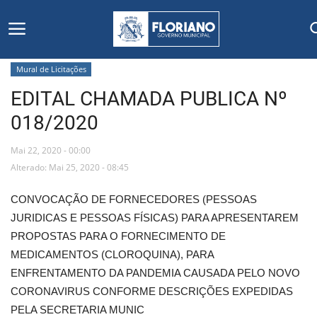
Mural de Licitações
EDITAL CHAMADA PUBLICA Nº
Início
018/2020
Editais
Mai 22, 2020 - 00:00
Floriano
Alterado: Mai 25, 2020 - 08:45
CONVOCAÇÃO DE FORNECEDORES (PESSOAS
Secretarias e Órgãos
JURIDICAS E PESSOAS FÍSICAS) PARA APRESENTAREM
PROPOSTAS PARA O FORNECIMENTO DE
Mural de Licitações
MEDICAMENTOS (CLOROQUINA), PARA
ENFRENTAMENTO DA PANDEMIA CAUSADA PELO NOVO
Notícias
CORONAVIRUS CONFORME DESCRIÇÕES EXPEDIDAS
PELA SECRETARIA MUNIC
Vídeos