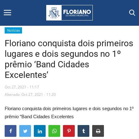
Notícias
Floriano conquista dois primeiros
Início
lugares e dois segundos no 1º
Editais
prêmio ‘Band Cidades
Excelentes’
Floriano
Oct 27, 2021 - 11:17
Secretarias e Órgãos
Alterado: Oct 27, 2021 - 11:20
Mural de Licitações
Floriano conquista dois primeiros lugares e dois segundos no 1º
prêmio “Band Cidades Excelentes
Notícias
Vídeos