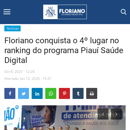
Notícias
Floriano conquista o 4º lugar no
Início
ranking do programa Piauí Saúde
Editais
Digital
Floriano
Oct 8, 2025 - 12:28
Alterado: Jan 12, 2026 - 15:31
Secretarias e Órgãos
Mural de Licitações
Notícias
Vídeos