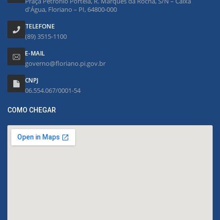
Praça Petrônio Portela, R. Marquês da Rocha, S/N – Caixa
d'Água, Floriano – PI, 64800-000
TELEFONE
(89) 3515-1100
E-MAIL
governo@floriano.pi.gov.br
CNPJ
06.554.067/0001-54
COMO CHEGAR