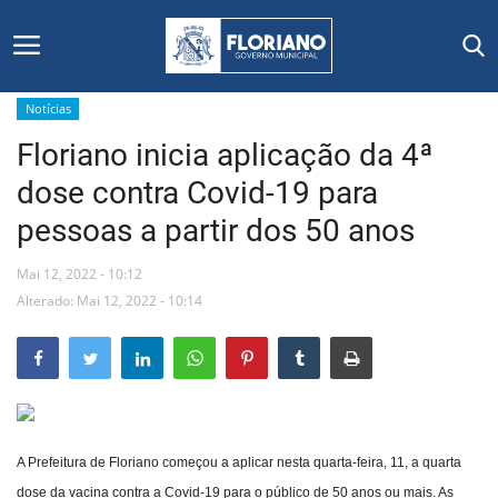
Notícias
Floriano inicia aplicação da 4ª
Início
dose contra Covid-19 para
Editais
pessoas a partir dos 50 anos
Floriano
Mai 12, 2022 - 10:12
Alterado: Mai 12, 2022 - 10:14
Secretarias e Órgãos
Mural de Licitações
Notícias
A Prefeitura de Floriano começou a aplicar nesta quarta-feira, 11, a quarta
Vídeos
dose da vacina contra a Covid-19 para o público de 50 anos ou mais. As