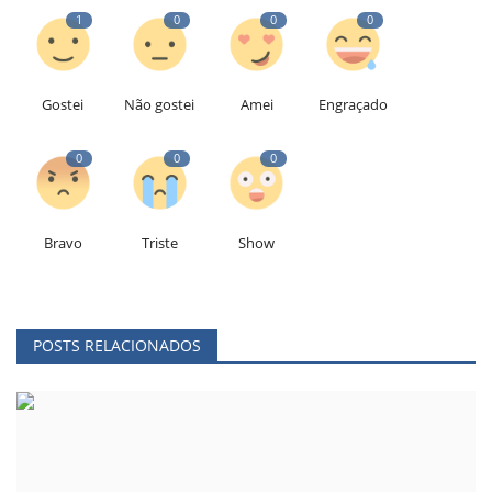
1
0
0
0
Gostei
Não gostei
Amei
Engraçado
0
0
0
Bravo
Triste
Show
POSTS RELACIONADOS