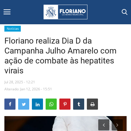
Notícias
Floriano realiza Dia D da
Início
Campanha Julho Amarelo com
Editais
ação de combate às hepatites
virais
Floriano
Jul 28, 2025 - 12:21
Secretarias e Órgãos
Alterado: Jan 12, 2026 - 15:51
Mural de Licitações
Notícias
Vídeos