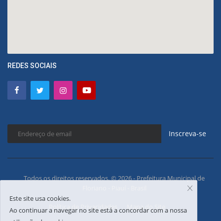
REDES SOCIAIS
Inscreva-se
Todos os direitos reservados. © 2026 - Prefeitura Municipal de
Floriano - Piauí - Brasil
Este site usa cookies.
Política de Privacidades
Mapa do Site
Ao continuar a navegar no site está a concordar com a nossa