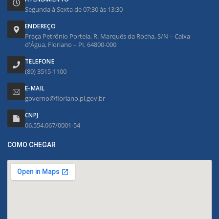
Segunda à Sexta de 07:30 às 13:30
ENDEREÇO
Praça Petrônio Portela, R. Marquês da Rocha, S/N – Caixa
d'Água, Floriano – PI, 64800-000
TELEFONE
(89) 3515-1100
E-MAIL
governo@floriano.pi.gov.br
CNPJ
06.554.067/0001-54
COMO CHEGAR