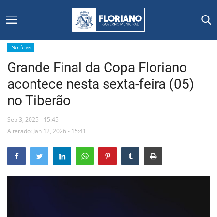
Notícias
Grande Final da Copa Floriano
Início
acontece nesta sexta-feira (05)
Editais
no Tiberão
Floriano
Sep 3, 2025 - 15:45
Alterado: Jan 12, 2026 - 15:41
Secretarias e Órgãos
Mural de Licitações
Notícias
Vídeos