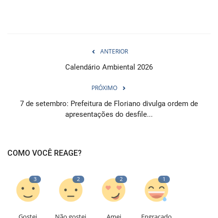
ANTERIOR
Calendário Ambiental 2026
PRÓXIMO
7 de setembro: Prefeitura de Floriano divulga ordem de
apresentações do desfile...
COMO VOCÊ REAGE?
3
2
2
1
Gostei
Não gostei
Amei
Engraçado