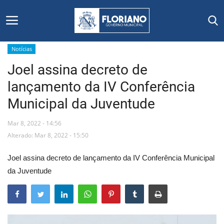
Notícias
Joel assina decreto de
Início
lançamento da IV Conferência
Editais
Municipal da Juventude
Floriano
Mar 8, 2022 - 14:56
Alterado: Mar 8, 2022 - 15:50
Secretarias e Órgãos
Joel assina decreto de lançamento da IV Conferência Municipal
Mural de Licitações
da Juventude
Notícias
Vídeos