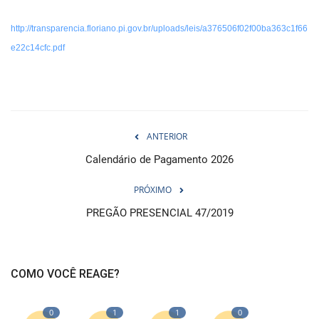
http://transparencia.floriano.pi.gov.br/uploads/leis/a376506f02f00ba363c1f66
e22c14cfc.pdf
ANTERIOR
Calendário de Pagamento 2026
PRÓXIMO
PREGÃO PRESENCIAL 47/2019
COMO VOCÊ REAGE?
0
1
1
0