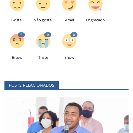
Gostei
Não gostei
Amei
Engraçado
0
0
0
Bravo
Triste
Show
POSTS RELACIONADOS