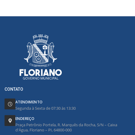
CONTATO
ATENDIMENTO
Segunda à Sexta de 07:30 às 13:30
ENDEREÇO
Praça Petrônio Portela, R. Marquês da Rocha, S/N – Caixa
d'Água, Floriano – PI, 64800-000