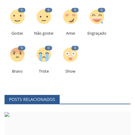
0
0
0
0
Gostei
Não gostei
Amei
Engraçado
0
0
0
Bravo
Triste
Show
POSTS RELACIONADOS