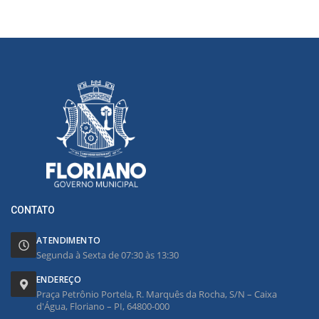
CONTATO
ATENDIMENTO
Segunda à Sexta de 07:30 às 13:30
ENDEREÇO
Praça Petrônio Portela, R. Marquês da Rocha, S/N – Caixa
d'Água, Floriano – PI, 64800-000