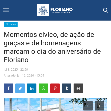
Notícias
Momentos cívico, de ação de
Início
graças e de homenagens
Editais
marcam o dia do aniversário de
Floriano
Floriano
Jul 8, 2025 - 22:59
Secretarias e Órgãos
Alterado: Jan 12, 2026 - 15:54
Mural de Licitações
Notícias
Vídeos