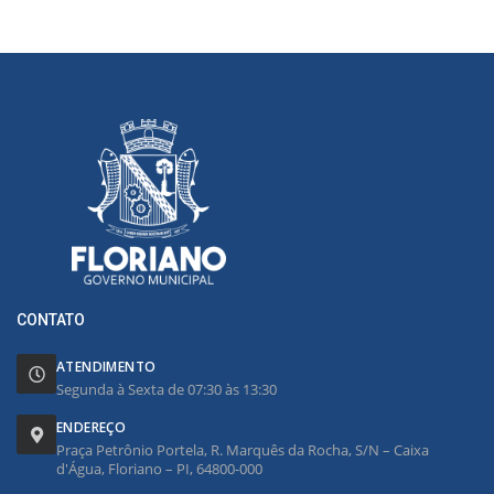
CONTATO
ATENDIMENTO
Segunda à Sexta de 07:30 às 13:30
ENDEREÇO
Praça Petrônio Portela, R. Marquês da Rocha, S/N – Caixa
d'Água, Floriano – PI, 64800-000