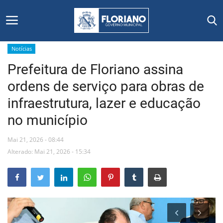
Notícias
Prefeitura de Floriano assina
Início
ordens de serviço para obras de
Editais
infraestrutura, lazer e educação
no município
Floriano
Mai 21, 2026 - 08:44
Secretarias e Órgãos
Alterado: Mai 21, 2026 - 15:34
Mural de Licitações
Notícias
Vídeos