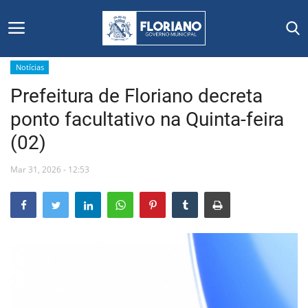
Notícias
Prefeitura de Floriano decreta
Início
ponto facultativo na Quinta-feira
Editais
(02)
Floriano
Mar 31, 2026 - 12:53
Secretarias e Órgãos
Mural de Licitações
Notícias
Vídeos