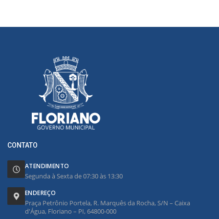
CONTATO
ATENDIMENTO
Segunda à Sexta de 07:30 às 13:30
ENDEREÇO
Praça Petrônio Portela, R. Marquês da Rocha, S/N – Caixa
d'Água, Floriano – PI, 64800-000