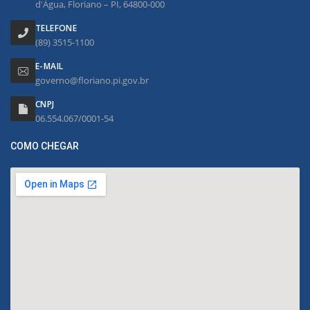
d'Água, Floriano – PI, 64800-000
TELEFONE
(89) 3515-1100
E-MAIL
governo@floriano.pi.gov.br
CNPJ
06.554.067/0001-54
COMO CHEGAR