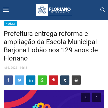
Notícias
Prefeitura entrega reforma e
Início
ampliação da Escola Municipal
Editais
Barjona Lobão nos 129 anos de
Floriano
Floriano
Jul 6, 2026 - 16:13
Secretarias e Órgãos
Mural de Licitações
Notícias
Vídeos