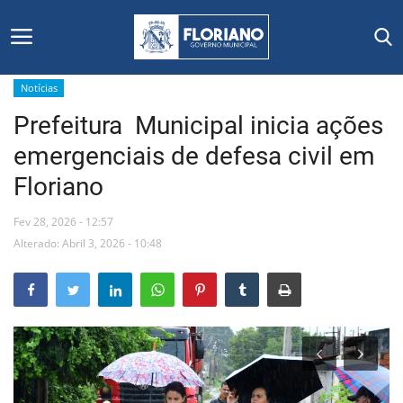
Notícias
Prefeitura Municipal inicia ações
Início
emergenciais de defesa civil em
Editais
Floriano
Floriano
Fev 28, 2026 - 12:57
Alterado: Abril 3, 2026 - 10:48
Secretarias e Órgãos
Mural de Licitações
Notícias
Vídeos