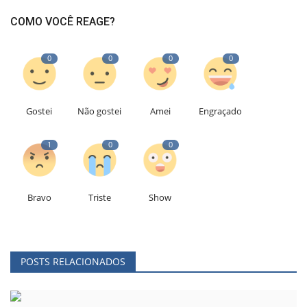
COMO VOCÊ REAGE?
0
0
0
0
Gostei
Não gostei
Amei
Engraçado
1
0
0
Bravo
Triste
Show
POSTS RELACIONADOS