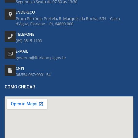
Segunda à Sexta de 07:30 às 13:30
ENDEREÇO
Praça Petrônio Portela, R. Marquês da Rocha, S/N – Caixa
d'Água, Floriano – PI, 64800-000
TELEFONE
(89) 3515-1100
E-MAIL
governo@floriano.pi.gov.br
CNPJ
06.554.067/0001-54
COMO CHEGAR