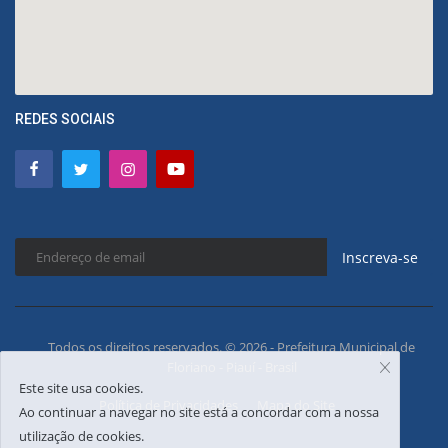
REDES SOCIAIS
Inscreva-se
Todos os direitos reservados. © 2026 - Prefeitura Municipal de
Floriano - Piauí - Brasil
Este site usa cookies.
Política de Privacidades
Mapa do Site
Ao continuar a navegar no site está a concordar com a nossa
utilização de cookies.