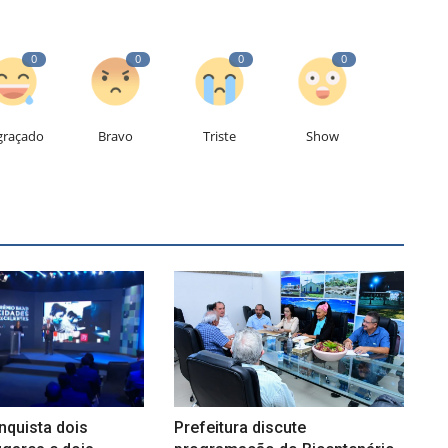
0
0
0
0
graçado
Bravo
Triste
Show
nquista dois
Prefeitura discute