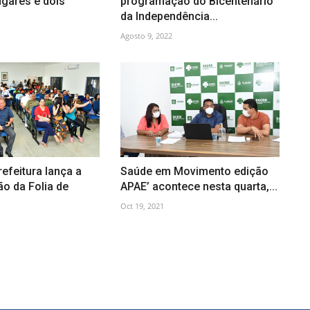
ugares e dois
programação do Bicentenário
da Independência...
Agosto 9, 2022
refeitura lança a
Saúde em Movimento edição
o da Folia de
APAE’ acontece nesta quarta,...
Oct 19, 2021