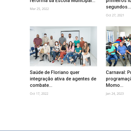
reforma da Escola Municipal...
primeiros l
segundos...
Mar 25, 2022
Oct 27, 2021
Saúde de Floriano quer
Carnaval: P
integração ativa de agentes de
programaçã
combate...
Momo...
Oct 17, 2022
Jan 24, 2023