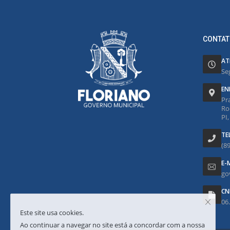
CONTAT
AT
Se
EN
Pr
Ro
PI
TE
(8
E-
go
CN
06
Este site usa cookies.
Ao continuar a navegar no site está a concordar com a nossa