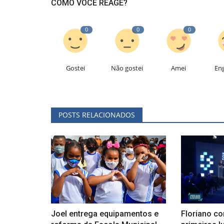
COMO VOCÊ REAGE?
0
0
0
Gostei
Não gostei
Amei
En
POSTS RELACIONADOS
Joel entrega equipamentos e
Floriano co