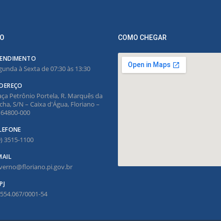
O
COMO CHEGAR
ENDIMENTO
gunda à Sexta de 07:30 às 13:30
DEREÇO
aça Petrônio Portela, R. Marquês da
cha, S/N – Caixa d'Água, Floriano –
, 64800-000
LEFONE
9) 3515-1100
MAIL
verno@floriano.pi.gov.br
PJ
.554.067/0001-54