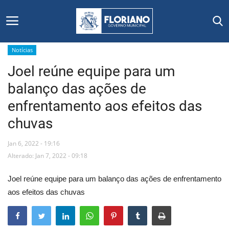
Notícias
Joel reúne equipe para um
Início
balanço das ações de
Editais
enfrentamento aos efeitos das
chuvas
Floriano
Jan 6, 2022 - 19:16
Secretarias e Órgãos
Alterado: Jan 7, 2022 - 09:18
Mural de Licitações
Joel reúne equipe para um balanço das ações de enfrentamento
aos efeitos das chuvas
Notícias
Vídeos