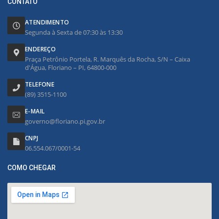
CONTATO
ATENDIMENTO
Segunda à Sexta de 07:30 às 13:30
ENDEREÇO
Praça Petrônio Portela, R. Marquês da Rocha, S/N – Caixa
d'Água, Floriano – PI, 64800-000
TELEFONE
(89) 3515-1100
E-MAIL
governo@floriano.pi.gov.br
CNPJ
06.554.067/0001-54
COMO CHEGAR