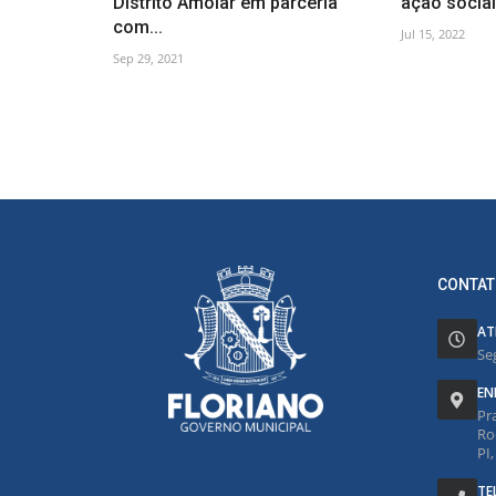
Distrito Amolar em parceria
ação social 
com...
Jul 15, 2022
Sep 29, 2021
CONTAT
AT
Se
EN
Pr
Ro
PI
TE