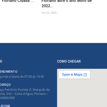
'Floriano Cidadã'...
Floriano abre o ano letivo de
2022...
Fev 22, 2022
O
COMO CHEGAR
ENDIMENTO
gunda à Sexta de 07:30 às 13:30
DEREÇO
aça Petrônio Portela, R. Marquês da
cha, S/N – Caixa d'Água, Floriano –
, 64800-000
LEFONE