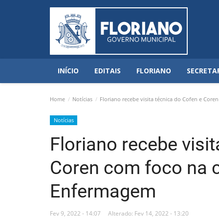
INÍCIO
EDITAIS
FLORIANO
SECRETA
Home
Notícias
Floriano recebe visita técnica do Cofen e Cor
Notícias
Floriano recebe visi
Coren com foco na c
Enfermagem
Fev 9, 2022 - 14:07
Alterado: Fev 14, 2022 - 13:20