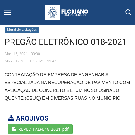
Mural de Licitações
PREGÃO ELETRÔNICO 018-2021
Início
Abril 15, 2021 - 00:00
Editais
Alterado: Abril 19, 2021 - 11:47
Floriano
CONTRATAÇÃO DE EMPRESA DE ENGENHARIA
ESPECIALIZADA NA RECUPERAÇÃO DE PAVIMENTO COM
Secretarias e Órgãos
APLICAÇÃO DE CONCRETO BETUMINOSO USINADO
QUENTE (CBUQ) EM DIVERSAS RUAS NO MUNICÍPIO
Mural de Licitações
ARQUIVOS
Notícias
REPEDITALPE18-2021.pdf
Vídeos