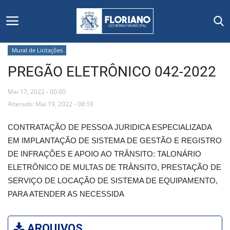
Mural de Licitações
PREGÃO ELETRÔNICO 042-2022
Início
Mai 17, 2022 - 00:00
Editais
Alterado: Mai 19, 2022 - 08:10
Floriano
CONTRATAÇÃO DE PESSOA JURIDICA ESPECIALIZADA
EM IMPLANTAÇÃO DE SISTEMA DE GESTÃO E REGISTRO
Secretarias e Órgãos
DE INFRAÇÕES E APOIO AO TRÂNSITO: TALONÁRIO
ELETRÔNICO DE MULTAS DE TRÂNSITO, PRESTAÇÃO DE
Mural de Licitações
SERVIÇO DE LOCAÇÃO DE SISTEMA DE EQUIPAMENTO,
PARA ATENDER AS NECESSIDA
Notícias
Vídeos
ARQUIVOS