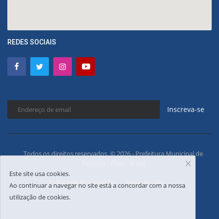
REDES SOCIAIS
Inscreva-se
Todos os direitos reservados. © 2026 - Prefeitura Municipal de
Floriano - Piauí - Brasil
Este site usa cookies.
Política de Privacidades
Mapa do Site
Ao continuar a navegar no site está a concordar com a nossa
utilização de cookies.