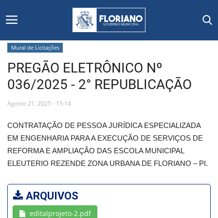
Mural de Licitações
PREGÃO ELETRÔNICO Nº
Início
036/2025 - 2° REPUBLICAÇÃO
Editais
Agosto 21, 2025 - 15:14
Floriano
CONTRATAÇÃO DE PESSOA JURÍDICA ESPECIALIZADA
EM ENGENHARIA PARA A EXECUÇÃO DE SERVIÇOS DE
Secretarias e Órgãos
REFORMA E AMPLIAÇÃO DAS ESCOLA MUNICIPAL
ELEUTERIO REZENDE ZONA URBANA DE FLORIANO – PI.
Mural de Licitações
Notícias
ARQUIVOS
editalprojeto-2.pdf
Vídeos