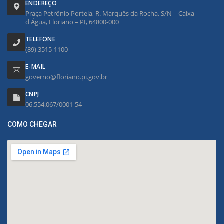
ENDEREÇO
Praça Petrônio Portela, R. Marquês da Rocha, S/N – Caixa
d'Água, Floriano – PI, 64800-000
TELEFONE
(89) 3515-1100
E-MAIL
governo@floriano.pi.gov.br
CNPJ
06.554.067/0001-54
COMO CHEGAR